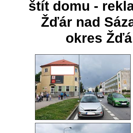
štít domu - rekl
Žďár nad Sáza
okres Žďá